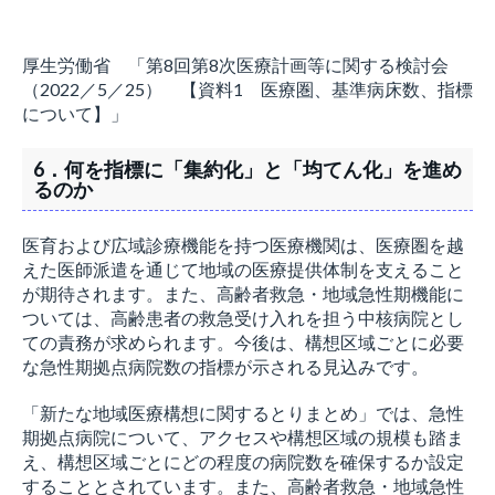
厚生労働省 「第8回第8次医療計画等に関する検討会
（2022／5／25） 【資料1 医療圏、基準病床数、指標
について】」
6．何を指標に「集約化」と「均てん化」を進め
るのか
医育および広域診療機能を持つ医療機関は、医療圏を越
えた医師派遣を通じて地域の医療提供体制を支えること
が期待されます。また、高齢者救急・地域急性期機能に
ついては、高齢患者の救急受け入れを担う中核病院とし
ての責務が求められます。今後は、構想区域ごとに必要
な急性期拠点病院数の指標が示される見込みです。
「新たな地域医療構想に関するとりまとめ」では、急性
期拠点病院について、アクセスや構想区域の規模も踏ま
え、構想区域ごとにどの程度の病院数を確保するか設定
することとされています。また、高齢者救急・地域急性