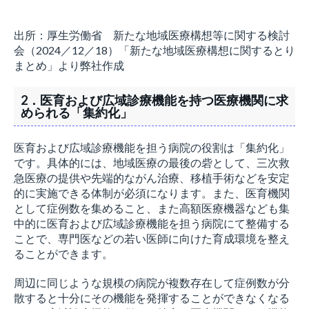
出所：厚生労働省 新たな地域医療構想等に関する検討
会（2024／12／18）「新たな地域医療構想に関するとり
まとめ」より弊社作成
2．医育および広域診療機能を持つ医療機関に求
められる「集約化」
医育および広域診療機能を担う病院の役割は「集約化」
です。具体的には、地域医療の最後の砦として、三次救
急医療の提供や先端的ながん治療、移植手術などを安定
的に実施できる体制が必須になります。また、医育機関
として症例数を集めること、また高額医療機器なども集
中的に医育および広域診療機能を担う病院にて整備する
ことで、専門医などの若い医師に向けた育成環境を整え
ることができます。
周辺に同じような規模の病院が複数存在して症例数が分
散すると十分にその機能を発揮することができなくなる