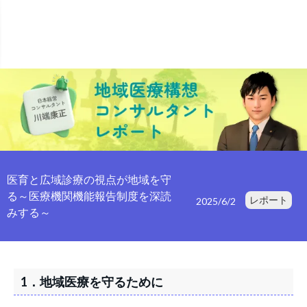
医育と広域診療の視点が地域を守
る～医療機関機能報告制度を深読
レポート
2025/6/2
みする～
1．地域医療を守るために