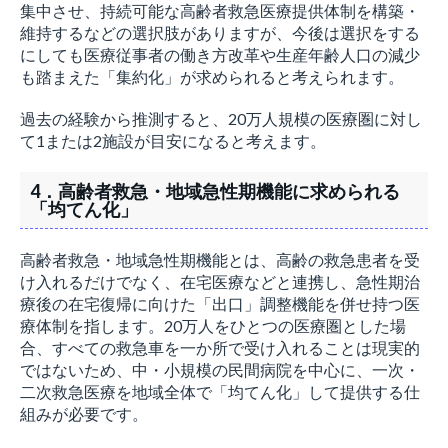
集中させ、持続可能な高齢者救急医療提供体制を構築・
維持するなどの選択肢がありますが、今後は選択をする
にしても医療従事者の働き方改革や生産年齢人口の減少
も踏まえた「集約化」が求められると考えられます。
過去の経験から推測すると、20万人規模の医療圏に対し
て1または2施設が目安になると考えます。
4．高齢者救急・地域急性期機能に求められる
「均てん化」
高齢者救急・地域急性期機能とは、高齢の救急患者を受
け入れるだけでなく、在宅医療などと連携し、急性期治
療後の在宅復帰に向けた「出口」調整機能を併せ持つ医
療体制を指します。20万人をひとつの医療圏とした場
合、すべての救急車を一か所で受け入れることは現実的
ではないため、中・小規模の民間病院を中心に、一次・
二次救急医療を地域全体で「均てん化」して提供する仕
組みが必要です。