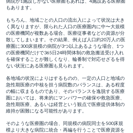
病院が1施設しかない医療圏もあれば、4施設ある医療圏
もあります。
もちろん、地域ごとの人口の流出入によって状況は大き
く異なりますが、限られた人口の医療圏内に中〜大規模
の医療機関が複数ある場合、医療従事者などの資源が分
散してしまいます。その結果、例えば人口約20万人の医
療圏に300床規模の病院が3つ以上あるような場合、1つ
の医療機関だけで365日24時間体制の救急搬送受け入れ
を確保することが難しくなり、輪番制で対応せざるを得
ない状況にある医療圏も見られます。
各地域の状況によりはするものの、一定の人口と地域の
急性期医療の中核を担う病院数のバランスは、ある程度
の幅に収まるものであり、そのバランスを逸脱する医療
圏においては、将来的にマンパワーの確保や救急医療、
急性期医療、あるいは経営という観点で医療提供体制の
維持が困難になる可能性があります。
そのような医療圏の場合、同規模の病院同士を500床規
模より大きな病院に統合・再編を行うことで医療資源を