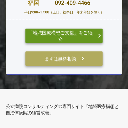
福岡
092-409-4466
平日9:00~17:00（土日、祝祭日、年末年始を除く）
「地域医療構想ご支援」をご紹
keyboard_arrow_right
介
keyboard_arrow_right
まずは無料相談
公立病院コンサルティングの専門サイト「地域医療構想と
自治体病院の経営改善」