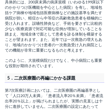
具体的には、200床未満の病床規模（いわゆる199床以下
のかかりつけ医機能を中心とした病院）を有し、地域包
括ケア病棟や地域包括医療病棟などの施設基準を満たす
病院が担い、軽症から中等症の高齢救急患者を積極的に
受け入れます。誤嚥性肺炎など、手術を要さずに比較的
少ない医療資源で対応可能な症例が増加していることを
踏まえ、地域全体で面として患者を診る体制を構築する
ことが望まれます。また、近年では一次救急の増大もあ
り、地域のかかりつけ患者の一次救急受け入れ病院とし
ての機能が非常に重要になるものと考えます。
このように、大規模病院だけでなく、中小病院にも重要
な役割が期待されています。
5．二次医療圏の再編にかかる課題
第7次医療計画においては、二次医療圏の再編基準とし
て「人口20万人未満」「患者流入率20％未満」「患者流
出率20％以上」が掲げられましたが、実際の見直しは十
分に進捗していません。二次医療圏の設定にあたって