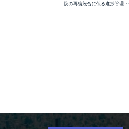
院の再編統合に係る進捗管理・
問い合わせ先
川端康正
総務省経営・財
自治体病院の再編
援 ほか