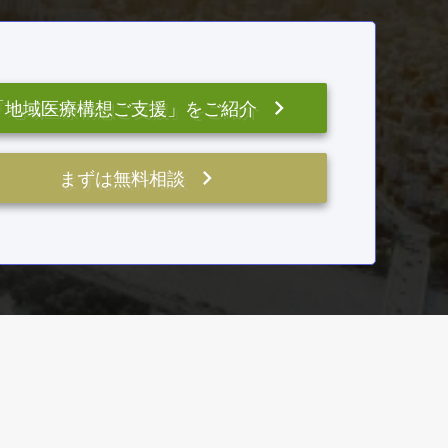
keyboard_arrow_right
「地域医療構想ご支援」をご紹介
keyboard_arrow_right
まずは無料相談