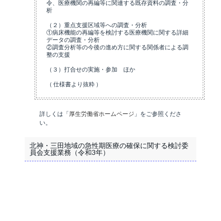
令、医療機関の再編等に関連する既存資料の調査・分
析
（２）重点支援区域等への調査・分析
①病床機能の再編等を検討する医療機関に関する詳細
データの調査・分析
②調査分析等の今後の進め方に関する関係者による調
整の支援
（３）打合せの実施・参加 ほか
（ 仕様書より抜粋 ）
詳しくは「
厚生労働省ホームページ
」をご参照くださ
い。
北神・三田地域の急性期医療の確保に関する検討委
員会支援業務（令和3年）
このテーマの専門家・コンサルタント