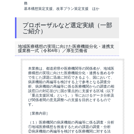
務
基本構想策定支援、改革プラン策定支援 ほか
プロポーザルなど選定実績（一部
ご紹介）
地域医療構想の実現に向けた医療機能分化・連携支
援業務一式（令和4年）／厚生労働省
本業務は、都道府県や医療機関等の関係者が、地域医
療構想の実現に向けた医療機能分化・連携を進める中
で生じた課題に迅速に対応できるよう、国において、
病床機能の再編等を検討する上で参考となる調査分
析、病床機能の再編等に係る医療機関からの調査の相
談窓口の対応並びに国が重点的に支援する区域（以下
「重点支援区域」という。）等におけるデータ分析及
び関係者間の意見調整への支援を目的とするもので
す。
［業務内容］
（１）医療機関の病床機能の再編等に係る調査・分析
①地域医療構想を推進するための課題の調査・分析
②病床機能の再編等を検討する医療機関に対する法