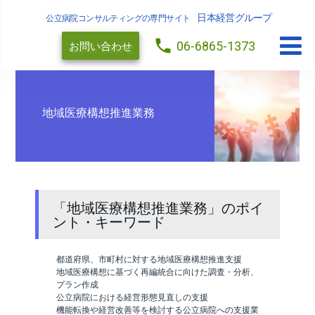
日本経営グループ
公立病院コンサルティングの専門サイト
local_phone
06-6865-1373
お問い合わせ
地域医療構想推進業務
「地域医療構想推進業務」のポイ
ント・キーワード
都道府県、市町村に対する地域医療構想推進支援
地域医療構想に基づく再編統合に向けた調査・分析、
プラン作成
公立病院における経営形態見直しの支援
機能転換や経営改善等を検討する公立病院への支援業