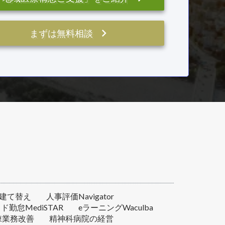
keyboard_arrow_right
まずは無料相談
建て替え
人事評価Navigator
ド勤怠MediSTAR
eラーニングWaculba
棟業務改善
精神科病院の経営