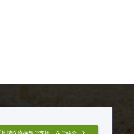
評価・給与制度構築 ほか
keyboard_arrow_right
「地域医療構想ご支援」をご紹介