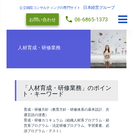
日本経営グループ
公立病院コンサルティングの専門サイト
local_phone
06-6865-1373
お問い合わせ
人材育成・研修業務
「人材育成・研修業務」のポイン
ト・キーワード
育成・研修方針（教育方針・研修体系の基本設計、共
通言語の浸透）
育成・研修カリキュラム（組織人材系プログラム・経
営系プログラム・法定研修プログラム、学習要素、必
須プログラム・テスト）