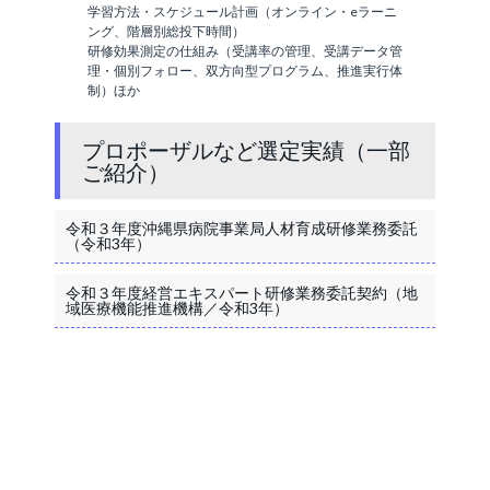
学習方法・スケジュール計画（オンライン・eラーニ
ング、階層別総投下時間）
研修効果測定の仕組み（受講率の管理、受講データ管
理・個別フォロー、双方向型プログラム、推進実行体
制）ほか
プロポーザルなど選定実績（一部
ご紹介）
令和３年度沖縄県病院事業局人材育成研修業務委託
（令和3年）
令和３年度経営エキスパート研修業務委託契約（地
域医療機能推進機構／令和3年）
このテーマの専門家・コンサルタント