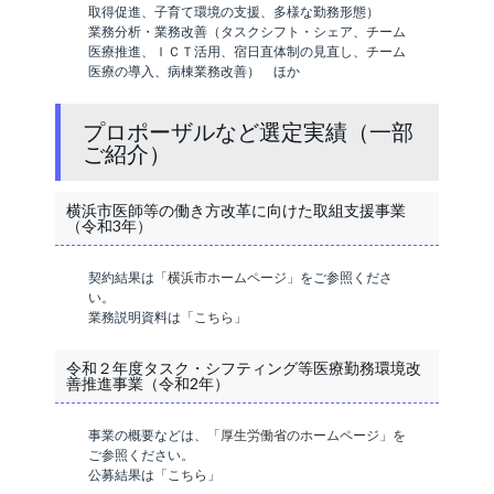
取得促進、子育て環境の支援、多様な勤務形態）
業務分析・業務改善（タスクシフト・シェア、チーム
医療推進、ＩＣＴ活用、宿日直体制の見直し、チーム
医療の導入、病棟業務改善） ほか
プロポーザルなど選定実績（一部
ご紹介）
横浜市医師等の働き方改革に向けた取組支援事業
（令和3年）
契約結果は「
横浜市ホームページ
」をご参照くださ
い。
業務説明資料は「
こちら
」
令和２年度タスク・シフティング等医療勤務環境改
善推進事業（令和2年）
事業の概要などは、「
厚生労働省のホームページ
」を
ご参照ください。
公募結果は「
こちら
」